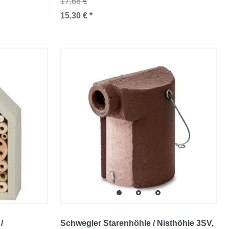
17,68 €
15,30 € *
/
Schwegler Starenhöhle / Nisthöhle 3SV
,