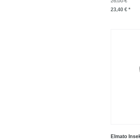
26,00 €
23,40 € *
Elmato Inse