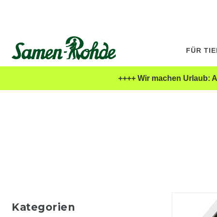
FÜR TI
++++ Wir machen Urlaub: Al
Kategorien