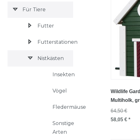
Für Tiere
Futter
Futterstationen
Nistkästen
Insekten
Vögel
Wildlife Gar
Multiholk
, g
Fledermäuse
64,50 €
58,05 € *
Sonstige
Arten