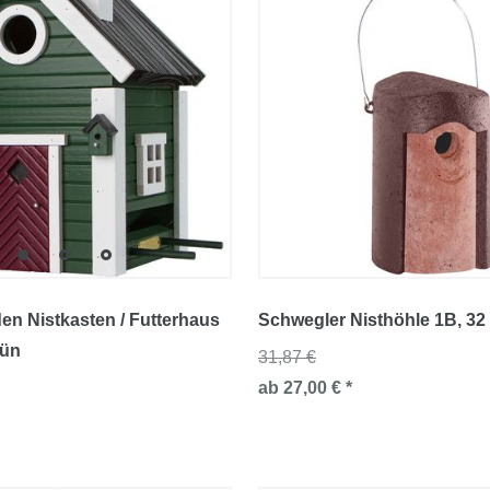
den Nistkasten / Futterhaus
Schwegler Nisthöhle 1B
, 3
rün
31,87 €
ab 27,00 € *