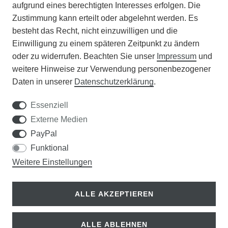
aufgrund eines berechtigten Interesses erfolgen. Die
Zustimmung kann erteilt oder abgelehnt werden. Es
VERANSTALTUNGEN
besteht das Recht, nicht einzuwilligen und die
Einwilligung zu einem späteren Zeitpunkt zu ändern
APOTHEKERSCHRANK
oder zu widerrufen. Beachten Sie unser
Impressum
und
weitere Hinweise zur Verwendung personenbezogener
WISSENSWERTES
Daten in unserer
Daten­schutz­erklärung
.
SCHÄDLINGE/NÜTZLINGE A-Z
Essenziell
Externe Medien
DER WEG ZUM TRAUMRASEN
PayPal
Funktional
Samen Rohde GmbH
Weitere Einstellungen
Tel.: 0561 14122
Königsplatz 36
ALLE AKZEPTIEREN
34117 Kassel
ALLE ABLEHNEN
© Copyright 2026 | Alle Rechte vorbehalten.