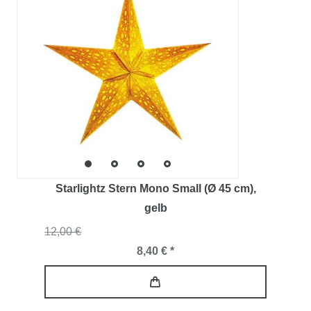
Starlightz Stern Mono Small (Ø 45 cm)
,
gelb
12,00 €
8,40 € *