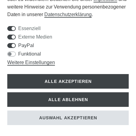
weitere Hinweise zur Verwendung personenbezogener
Dürr Samen Gründüngung Süßlupine
, 80
Daten in unserer
Daten­schutz­erklärung
.
g
2,50 €
Essenziell
2,00 € *
Externe Medien
PayPal
Funktional
Weitere Einstellungen
ALLE AKZEPTIEREN
ALLE ABLEHNEN
AUSWAHL AKZEPTIEREN