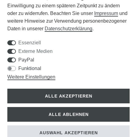
Einwilligung zu einem späteren Zeitpunkt zu ändern
APOTHEKERSCHRANK
oder zu widerrufen. Beachten Sie unser
Impressum
und
weitere Hinweise zur Verwendung personenbezogener
WISSENSWERTES
Daten in unserer
Daten­schutz­erklärung
.
SCHÄDLINGE/NÜTZLINGE A-Z
Essenziell
Externe Medien
DER WEG ZUM TRAUMRASEN
PayPal
Funktional
Samen Rohde GmbH
Weitere Einstellungen
Tel.: 0561 14122
Königsplatz 36
ALLE AKZEPTIEREN
34117 Kassel
ALLE ABLEHNEN
© Copyright 2026 | Alle Rechte vorbehalten.
AUSWAHL AKZEPTIEREN