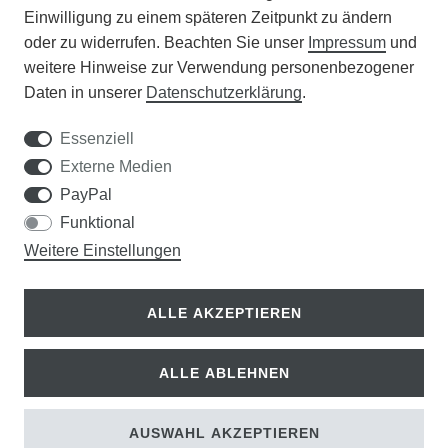
Einwilligung zu einem späteren Zeitpunkt zu ändern
APOTHEKERSCHRANK
oder zu widerrufen. Beachten Sie unser
Impressum
und
weitere Hinweise zur Verwendung personenbezogener
WISSENSWERTES
Daten in unserer
Daten­schutz­erklärung
.
SCHÄDLINGE/NÜTZLINGE A-Z
Essenziell
Externe Medien
DER WEG ZUM TRAUMRASEN
PayPal
Funktional
Samen Rohde GmbH
Weitere Einstellungen
Tel.: 0561 14122
Königsplatz 36
ALLE AKZEPTIEREN
34117 Kassel
ALLE ABLEHNEN
© Copyright 2026 | Alle Rechte vorbehalten.
AUSWAHL AKZEPTIEREN