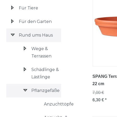
Für Tiere
Für den Garten
Rund ums Haus
Wege &
Terrassen
Schädlinge &
SPANG Terra
Lästlinge
22 cm
Pflanzgefäße
7,00 €
6,30 € *
Anzuchttöpfe