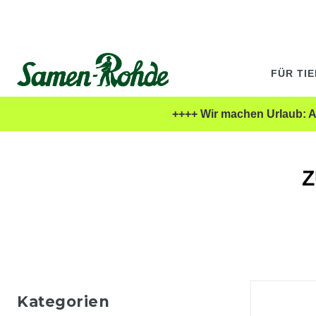
FÜR TI
++++ Wir machen Urlaub: Al
Z
Kategorien