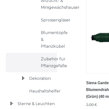
Anzucht- &
Minigewächshäuser
Sprossengläser
Blumentöpfe
&
Pflanzkübel
Zubehör für
Pflanzgefäße
Dekoration
Siena Garde
Blumendraht
Haushaltshelfer
(Grün) (40 m
Sterne & Leuchten
2,00 €