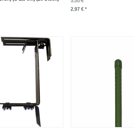
3,30 €
2,97 € *