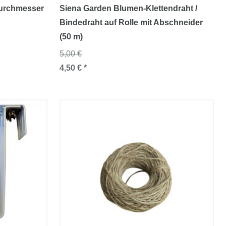
Durchmesser
Siena Garden Blumen-Klettendraht /
Bindedraht auf Rolle mit Abschneider
(50 m)
5,00 €
4,50 € *