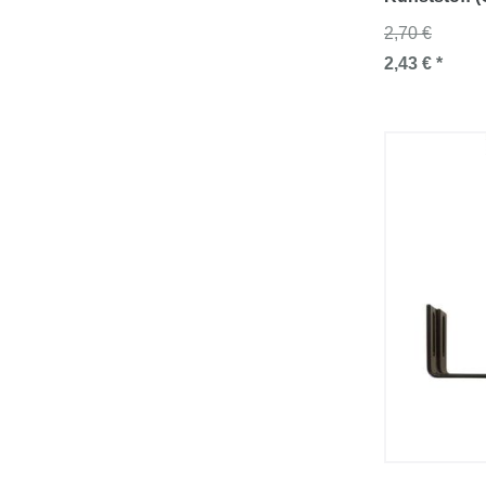
2,70 €
2,43 € *