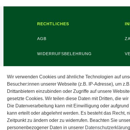
RECHTLICHES
I
AGB
Z
WIDERRUFSBELEHRUNG
V
WIDERRUFSBUTTON
B
Wir verwenden Cookies und ähnliche Technologien auf uns
Besucher:innen unserer Webseite (z.B. IP-Adresse), um z.B
DATENSCHUTZ
V
Drittanbietern einzubinden oder Zugriffe auf unsere Website
gesetzte Cookies. Wir teilen diese Daten mit Dritten, die wi
BARRIEREFREIHEIT
A
Die Datenverarbeitung kann mit Einwilligung oder aufgrund
kann erteilt oder abgelehnt werden. Es besteht das Recht, n
IMPRESSUM
Zeitpunkt zu ändern oder zu widerrufen. Beachten Sie unse
personenbezogener Daten in unserer
Daten­schutz­erklärun