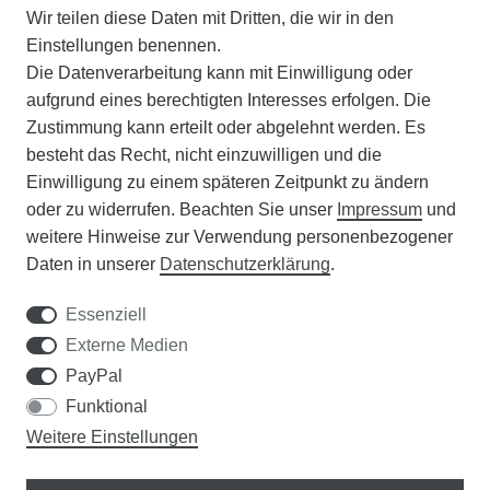
Wir teilen diese Daten mit Dritten, die wir in den
VERSAND
Einstellungen benennen.
Die Datenverarbeitung kann mit Einwilligung oder
BATTERIEENTSORGUNG
aufgrund eines berechtigten Interesses erfolgen. Die
Zustimmung kann erteilt oder abgelehnt werden. Es
VERANSTALTUNGEN
besteht das Recht, nicht einzuwilligen und die
Einwilligung zu einem späteren Zeitpunkt zu ändern
APOTHEKERSCHRANK
oder zu widerrufen. Beachten Sie unser
Impressum
und
weitere Hinweise zur Verwendung personenbezogener
WISSENSWERTES
Daten in unserer
Daten­schutz­erklärung
.
SCHÄDLINGE/NÜTZLINGE A-Z
Essenziell
Externe Medien
DER WEG ZUM TRAUMRASEN
PayPal
Funktional
Samen Rohde GmbH
Weitere Einstellungen
Tel.: 0561 14122