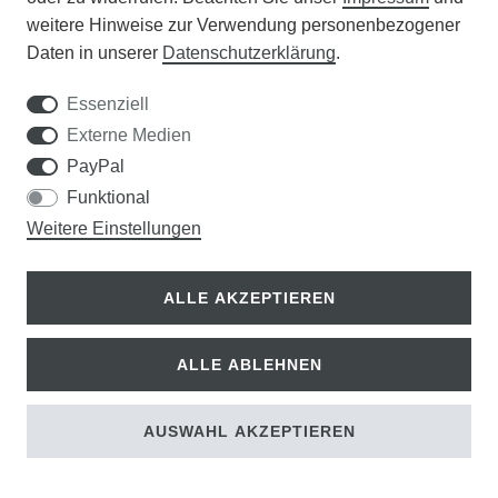
weitere Hinweise zur Verwendung personenbezogener
Daten in unserer
Daten­schutz­erklärung
.
Essenziell
Externe Medien
MESTO Kunststoff Gießkanne LUCKY (1
PayPal
L)
, grau
Funktional
10,00 €
Weitere Einstellungen
9,00 € *
ALLE AKZEPTIEREN
ALLE ABLEHNEN
AUSWAHL AKZEPTIEREN