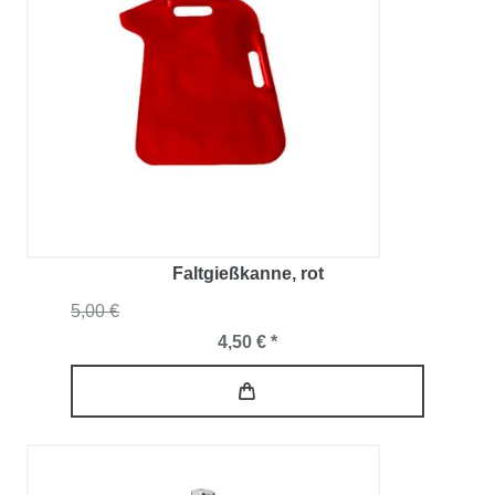
Faltgießkanne
, rot
5,00 €
4,50 € *