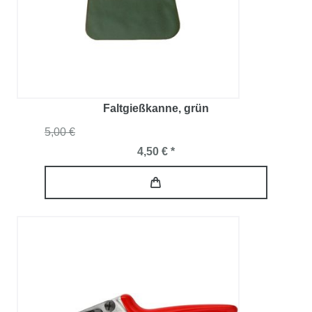
Faltgießkanne
, grün
5,00 €
4,50 € *