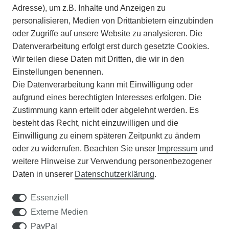
INFORMATIONEN
Adresse), um z.B. Inhalte und Anzeigen zu
personalisieren, Medien von Drittanbietern einzubinden
ZAHLUNGSARTEN
oder Zugriffe auf unsere Website zu analysieren. Die
Datenverarbeitung erfolgt erst durch gesetzte Cookies.
Wir teilen diese Daten mit Dritten, die wir in den
VERSAND
Einstellungen benennen.
Die Datenverarbeitung kann mit Einwilligung oder
BATTERIEENTSORGUNG
aufgrund eines berechtigten Interesses erfolgen. Die
Zustimmung kann erteilt oder abgelehnt werden. Es
VERANSTALTUNGEN
besteht das Recht, nicht einzuwilligen und die
Einwilligung zu einem späteren Zeitpunkt zu ändern
APOTHEKERSCHRANK
oder zu widerrufen. Beachten Sie unser
Impressum
und
weitere Hinweise zur Verwendung personenbezogener
WISSENSWERTES
Daten in unserer
Daten­schutz­erklärung
.
SCHÄDLINGE/NÜTZLINGE A-Z
Essenziell
Externe Medien
DER WEG ZUM TRAUMRASEN
PayPal