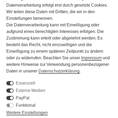
Datenverarbeitung erfolgt erst durch gesetzte Cookies.
Wir teilen diese Daten mit Dritten, die wir in den
VERSAND
Einstellungen benennen.
Die Datenverarbeitung kann mit Einwilligung oder
BATTERIEENTSORGUNG
aufgrund eines berechtigten Interesses erfolgen. Die
Zustimmung kann erteilt oder abgelehnt werden. Es
VERANSTALTUNGEN
besteht das Recht, nicht einzuwilligen und die
Einwilligung zu einem späteren Zeitpunkt zu ändern
APOTHEKERSCHRANK
oder zu widerrufen. Beachten Sie unser
Impressum
und
weitere Hinweise zur Verwendung personenbezogener
WISSENSWERTES
Daten in unserer
Daten­schutz­erklärung
.
SCHÄDLINGE/NÜTZLINGE A-Z
Essenziell
Externe Medien
DER WEG ZUM TRAUMRASEN
PayPal
Funktional
Samen Rohde GmbH
Weitere Einstellungen