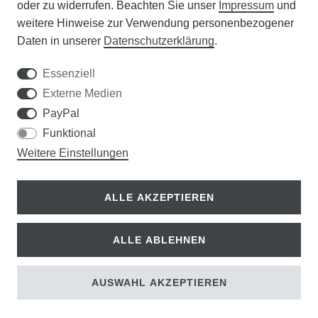
oder zu widerrufen. Beachten Sie unser
Impressum
und
weitere Hinweise zur Verwendung personenbezogener
WISSENSWERTES
Daten in unserer
Daten­schutz­erklärung
.
SCHÄDLINGE/NÜTZLINGE A-Z
Essenziell
Externe Medien
DER WEG ZUM TRAUMRASEN
PayPal
Funktional
Samen Rohde GmbH
Weitere Einstellungen
Tel.: 0561 14122
Königsplatz 36
ALLE AKZEPTIEREN
34117 Kassel
ALLE ABLEHNEN
© Copyright 2026 | Alle Rechte vorbehalten.
AUSWAHL AKZEPTIEREN