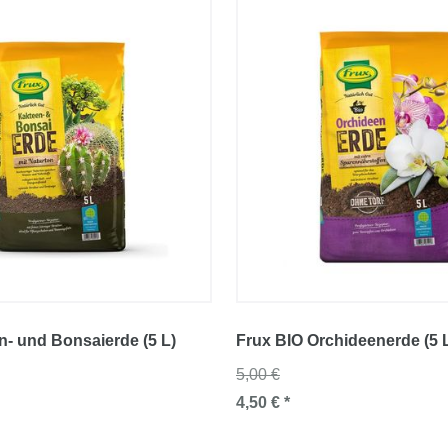
n- und Bonsaierde (5 L)
Frux BIO Orchideenerde (5 L) 
5,00 €
4,50 € *