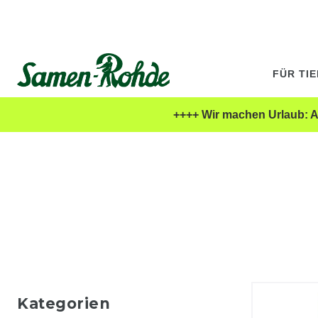
FÜR TI
++++ Wir machen Urlaub: Al
Kategorien