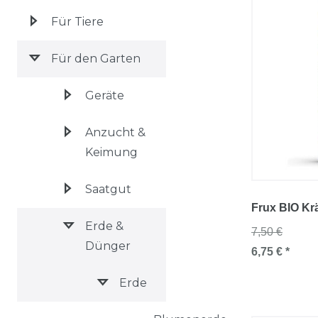
Für Tiere
Für den Garten
Geräte
Anzucht &
Keimung
Saatgut
Frux BIO Kr
Erde &
7,50 €
Dünger
6,75 € *
Erde