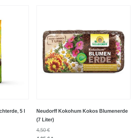
chterde
, 5 l
Neudorff Kokohum Kokos Blumenerde
(7 Liter)
4,50 €