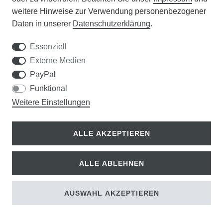
weitere Hinweise zur Verwendung personenbezogener
Daten in unserer
Daten­schutz­erklärung
.
Essenziell
Externe Medien
PayPal
Funktional
Weitere Einstellungen
ALLE AKZEPTIEREN
Colint Holzlehne / Rückenlehne für
ALLE ABLEHNEN
Schlitten
30,00 €
AUSWAHL AKZEPTIEREN
24,00 € *