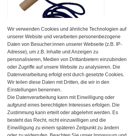
Wir verwenden Cookies und ähnliche Technologien auf
unserer Website und verarbeiten personenbezogene
Daten von Besucher:innen unserer Webseite (z.B. IP-
Adresse), um z.B. Inhalte und Anzeigen zu
personalisieren, Medien von Drittanbietern einzubinden
oder Zugriffe auf unsere Website zu analysieren. Die
Zugseil für Schlitten mit Holzgriff (130 cm)
,
Datenverarbeitung erfolgt erst durch gesetzte Cookies.
blau
Wir teilen diese Daten mit Dritten, die wir in den
Einstellungen benennen.
5,00 €
Die Datenverarbeitung kann mit Einwilligung oder
4,00 € *
aufgrund eines berechtigten Interesses erfolgen. Die
Zustimmung kann erteilt oder abgelehnt werden. Es
besteht das Recht, nicht einzuwilligen und die
Einwilligung zu einem späteren Zeitpunkt zu ändern
oder zu widerrufen. Beachten Sie unser
Impressum
und