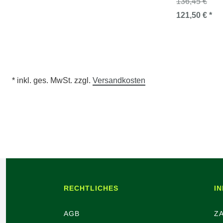
136,45 €
121,50 € *
* inkl. ges. MwSt. zzgl.
Versandkosten
RECHTLICHES
I
AGB
Z