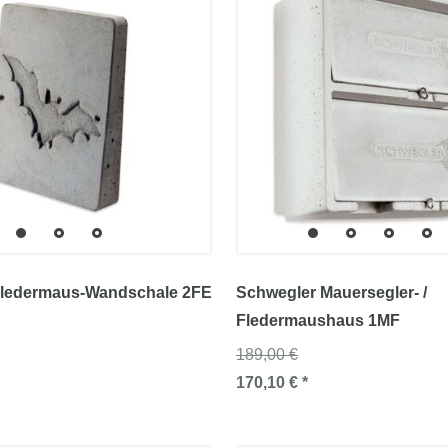
Fledermaus-Wandschale 2FE
Schwegler Mauersegler- /
Fledermaushaus 1MF
189,00 €
170,10 € *