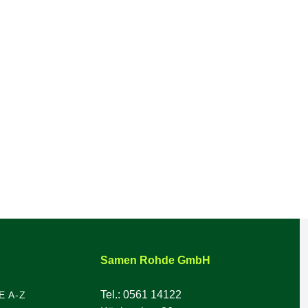
Samen Rohde GmbH
Tel.: 0561 14122
E A-Z