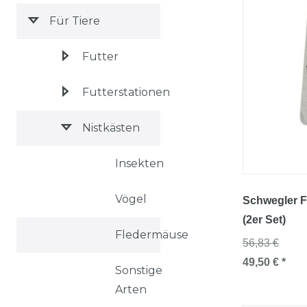
Für Tiere
Futter
Futterstationen
Nistkästen
Insekten
Vögel
Schwegler 
(2er Set)
Fledermäuse
56,83 €
49,50 € *
Sonstige
Arten