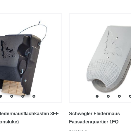
ledermausflachkasten 3FF
Schwegler Fledermaus-
ionsluke)
Fassadenquartier 1FQ