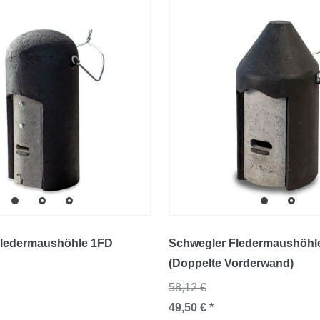
Fledermaushöhle 1FD
Schwegler Fledermaushöhl
(Doppelte Vorderwand)
58,12 €
49,50 € *