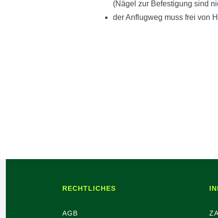
(Nägel zur Befestigung sind ni
der Anflugweg muss frei von H
RECHTLICHES
I
AGB
Z