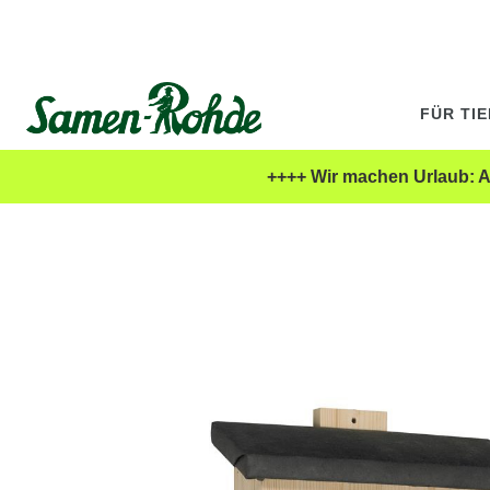
FÜR TI
++++ Wir machen Urlaub: Al