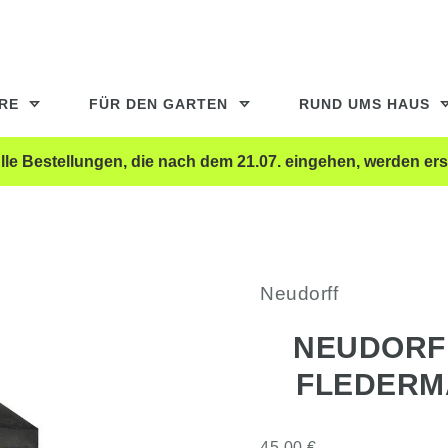
ERE
FÜR DEN GARTEN
RUND UMS HAUS
le Bestellungen, die nach dem 21.07. eingehen, werden ers
Neudorff
NEUDORF
FLEDERM
45,00 €