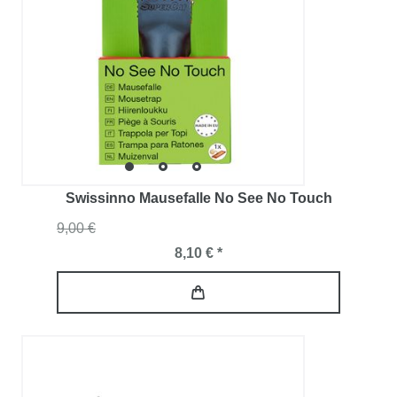
Swissinno Mausefalle No See No Touch
9,00 €
8,10 € *