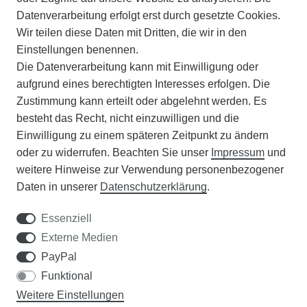
Datenverarbeitung erfolgt erst durch gesetzte Cookies.
Wir teilen diese Daten mit Dritten, die wir in den
VERSAND
Einstellungen benennen.
Die Datenverarbeitung kann mit Einwilligung oder
BATTERIEENTSORGUNG
aufgrund eines berechtigten Interesses erfolgen. Die
Zustimmung kann erteilt oder abgelehnt werden. Es
VERANSTALTUNGEN
besteht das Recht, nicht einzuwilligen und die
Einwilligung zu einem späteren Zeitpunkt zu ändern
APOTHEKERSCHRANK
oder zu widerrufen. Beachten Sie unser
Impressum
und
weitere Hinweise zur Verwendung personenbezogener
WISSENSWERTES
Daten in unserer
Daten­schutz­erklärung
.
SCHÄDLINGE/NÜTZLINGE A-Z
Essenziell
Externe Medien
DER WEG ZUM TRAUMRASEN
PayPal
Funktional
Samen Rohde GmbH
Weitere Einstellungen