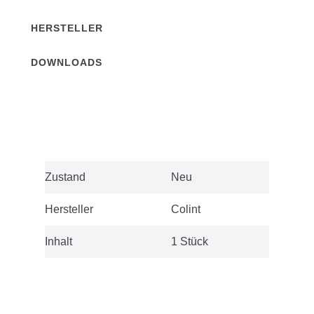
HERSTELLER
DOWNLOADS
Technisches
Wert
Zustand
Neu
Merkmal
Hersteller
Colint
Inhalt
1 Stück