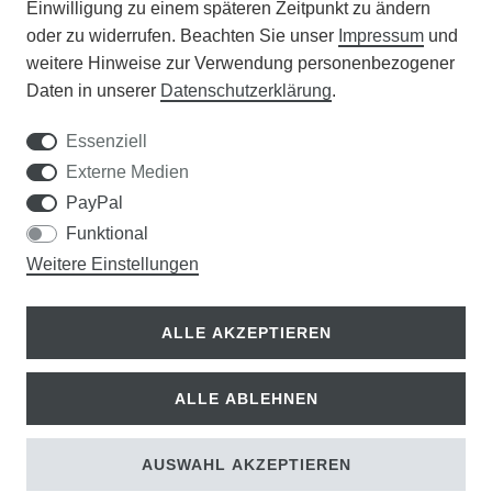
Einwilligung zu einem späteren Zeitpunkt zu ändern
APOTHEKERSCHRANK
oder zu widerrufen. Beachten Sie unser
Impressum
und
weitere Hinweise zur Verwendung personenbezogener
WISSENSWERTES
Daten in unserer
Daten­schutz­erklärung
.
SCHÄDLINGE/NÜTZLINGE A-Z
Essenziell
Externe Medien
DER WEG ZUM TRAUMRASEN
PayPal
Funktional
Samen Rohde GmbH
Weitere Einstellungen
Tel.: 0561 14122
Königsplatz 36
ALLE AKZEPTIEREN
34117 Kassel
ALLE ABLEHNEN
© Copyright 2026 | Alle Rechte vorbehalten.
AUSWAHL AKZEPTIEREN