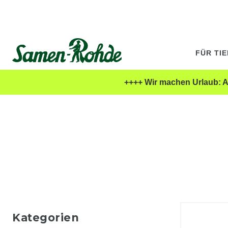
FÜR TI
++++ Wir machen Urlaub: Al
Kategorien