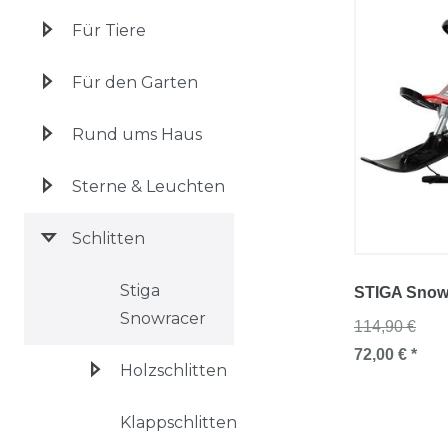
Für Tiere
Für den Garten
Rund ums Haus
Sterne & Leuchten
Schlitten
Stiga
STIGA Snowr
Snowracer
114,90 €
72,00 € *
Holzschlitten
Klappschlitten