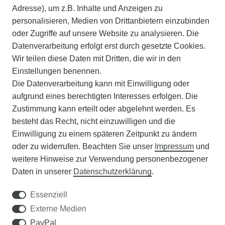
INFORMATIONEN
Adresse), um z.B. Inhalte und Anzeigen zu
personalisieren, Medien von Drittanbietern einzubinden
ZAHLUNGSARTEN
oder Zugriffe auf unsere Website zu analysieren. Die
Datenverarbeitung erfolgt erst durch gesetzte Cookies.
Wir teilen diese Daten mit Dritten, die wir in den
VERSAND
Einstellungen benennen.
Die Datenverarbeitung kann mit Einwilligung oder
BATTERIEENTSORGUNG
aufgrund eines berechtigten Interesses erfolgen. Die
Zustimmung kann erteilt oder abgelehnt werden. Es
VERANSTALTUNGEN
besteht das Recht, nicht einzuwilligen und die
Einwilligung zu einem späteren Zeitpunkt zu ändern
APOTHEKERSCHRANK
oder zu widerrufen. Beachten Sie unser
Impressum
und
weitere Hinweise zur Verwendung personenbezogener
WISSENSWERTES
Daten in unserer
Daten­schutz­erklärung
.
SCHÄDLINGE/NÜTZLINGE A-Z
Essenziell
Externe Medien
DER WEG ZUM TRAUMRASEN
PayPal