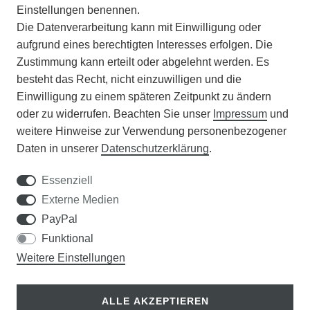
Einstellungen benennen.
Die Datenverarbeitung kann mit Einwilligung oder
BATTERIEENTSORGUNG
aufgrund eines berechtigten Interesses erfolgen. Die
Zustimmung kann erteilt oder abgelehnt werden. Es
VERANSTALTUNGEN
besteht das Recht, nicht einzuwilligen und die
Einwilligung zu einem späteren Zeitpunkt zu ändern
APOTHEKERSCHRANK
oder zu widerrufen. Beachten Sie unser
Impressum
und
weitere Hinweise zur Verwendung personenbezogener
WISSENSWERTES
Daten in unserer
Daten­schutz­erklärung
.
SCHÄDLINGE/NÜTZLINGE A-Z
Essenziell
Externe Medien
DER WEG ZUM TRAUMRASEN
PayPal
Funktional
Samen Rohde GmbH
Weitere Einstellungen
Tel.: 0561 14122
Königsplatz 36
ALLE AKZEPTIEREN