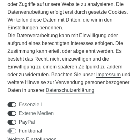
ZAHLUNGSARTEN
oder Zugriffe auf unsere Website zu analysieren. Die
Datenverarbeitung erfolgt erst durch gesetzte Cookies.
Wir teilen diese Daten mit Dritten, die wir in den
VERSAND
Einstellungen benennen.
Die Datenverarbeitung kann mit Einwilligung oder
BATTERIEENTSORGUNG
aufgrund eines berechtigten Interesses erfolgen. Die
Zustimmung kann erteilt oder abgelehnt werden. Es
VERANSTALTUNGEN
besteht das Recht, nicht einzuwilligen und die
Einwilligung zu einem späteren Zeitpunkt zu ändern
APOTHEKERSCHRANK
oder zu widerrufen. Beachten Sie unser
Impressum
und
weitere Hinweise zur Verwendung personenbezogener
WISSENSWERTES
Daten in unserer
Daten­schutz­erklärung
.
SCHÄDLINGE/NÜTZLINGE A-Z
Essenziell
Externe Medien
DER WEG ZUM TRAUMRASEN
PayPal
Funktional
Samen Rohde GmbH
Weitere Einstellungen