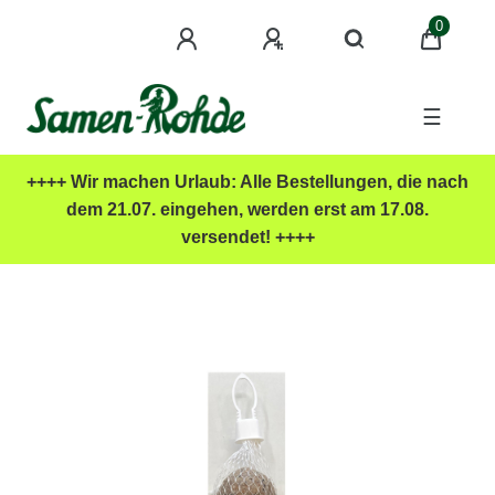
0
☰
++++ Wir machen Urlaub: Alle Bestellungen, die nach
dem 21.07. eingehen, werden erst am 17.08.
versendet! ++++