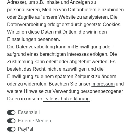
INFORMATIONEN
Adresse), um z.B. Inhalte und Anzeigen zu
personalisieren, Medien von Drittanbietern einzubinden
ZAHLUNGSARTEN
oder Zugriffe auf unsere Website zu analysieren. Die
Datenverarbeitung erfolgt erst durch gesetzte Cookies.
Wir teilen diese Daten mit Dritten, die wir in den
VERSAND
Einstellungen benennen.
Die Datenverarbeitung kann mit Einwilligung oder
BATTERIEENTSORGUNG
aufgrund eines berechtigten Interesses erfolgen. Die
Zustimmung kann erteilt oder abgelehnt werden. Es
VERANSTALTUNGEN
besteht das Recht, nicht einzuwilligen und die
Einwilligung zu einem späteren Zeitpunkt zu ändern
APOTHEKERSCHRANK
oder zu widerrufen. Beachten Sie unser
Impressum
und
weitere Hinweise zur Verwendung personenbezogener
WISSENSWERTES
Daten in unserer
Daten­schutz­erklärung
.
SCHÄDLINGE/NÜTZLINGE A-Z
Essenziell
Externe Medien
DER WEG ZUM TRAUMRASEN
PayPal