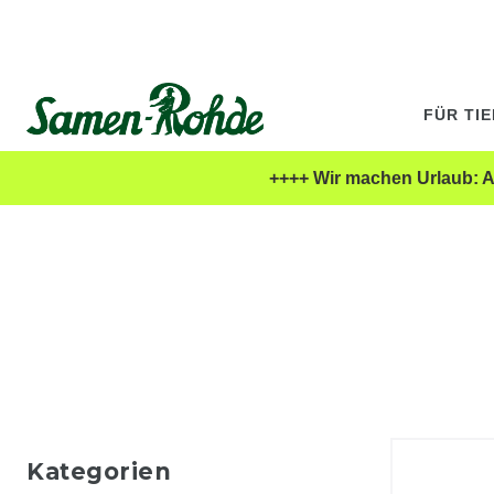
FÜR TI
++++ Wir machen Urlaub: Al
Kategorien