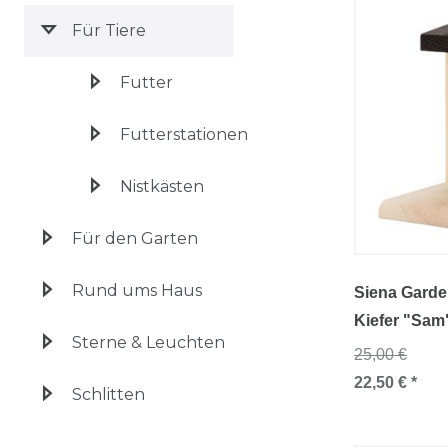
Für Tiere
Futter
Futterstationen
Nistkästen
Für den Garten
Rund ums Haus
Siena Gard
Kiefer "Sam
Sterne & Leuchten
25,00 €
22,50 € *
Schlitten