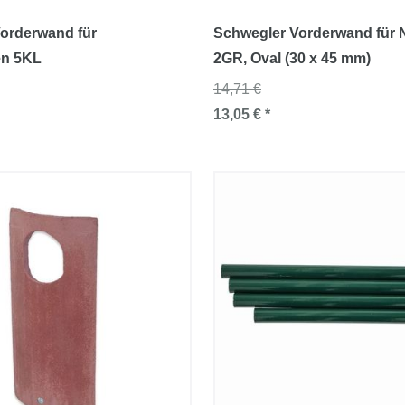
orderwand für
Schwegler Vorderwand für 
en 5KL
2GR
, Oval (30 x 45 mm)
14,71 €
13,05 € *