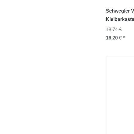
Schwegler V
Kleiberkast
18,74 €
16,20 € *