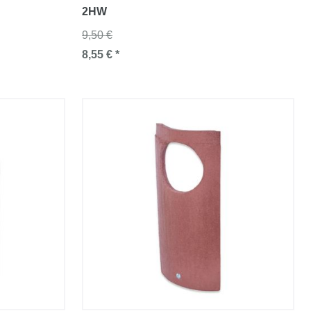
2HW
9,50 €
8,55 € *