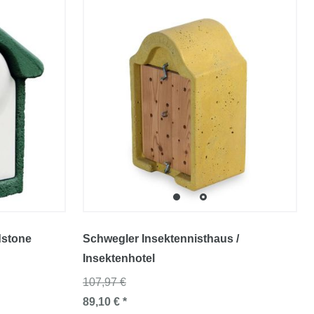
dstone
Schwegler Insektennisthaus /
Insektenhotel
107,97 €
89,10 € *