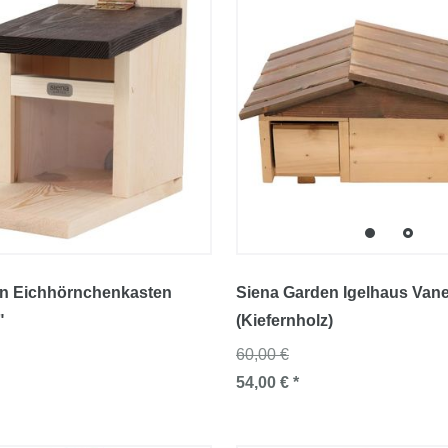
en Eichhörnchenkasten
Siena Garden Igelhaus Van
"
(Kiefernholz)
60,00 €
54,00 € *