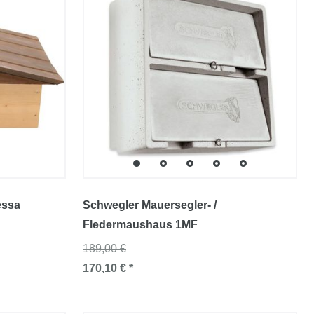
essa
Schwegler Mauersegler- /
Fledermaushaus 1MF
189,00 €
170,10 € *