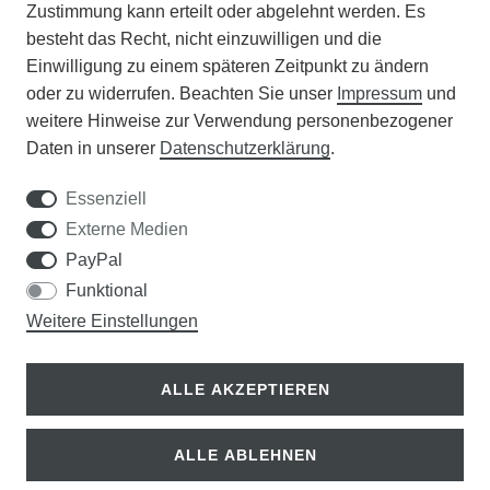
Zustimmung kann erteilt oder abgelehnt werden. Es
VERANSTALTUNGEN
besteht das Recht, nicht einzuwilligen und die
Einwilligung zu einem späteren Zeitpunkt zu ändern
APOTHEKERSCHRANK
oder zu widerrufen. Beachten Sie unser
Impressum
und
weitere Hinweise zur Verwendung personenbezogener
WISSENSWERTES
Daten in unserer
Daten­schutz­erklärung
.
SCHÄDLINGE/NÜTZLINGE A-Z
Essenziell
Externe Medien
DER WEG ZUM TRAUMRASEN
PayPal
Funktional
Samen Rohde GmbH
Weitere Einstellungen
Tel.: 0561 14122
Königsplatz 36
ALLE AKZEPTIEREN
34117 Kassel
ALLE ABLEHNEN
© Copyright 2026 | Alle Rechte vorbehalten.