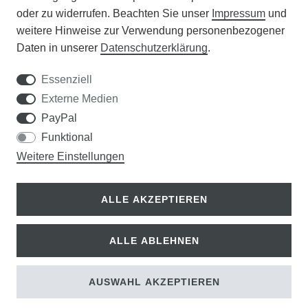
APOTHEKERSCHRANK
oder zu widerrufen. Beachten Sie unser
Impressum
und
weitere Hinweise zur Verwendung personenbezogener
WISSENSWERTES
Daten in unserer
Daten­schutz­erklärung
.
SCHÄDLINGE/NÜTZLINGE A-Z
Essenziell
Externe Medien
DER WEG ZUM TRAUMRASEN
PayPal
Funktional
Samen Rohde GmbH
Weitere Einstellungen
Tel.: 0561 14122
Königsplatz 36
ALLE AKZEPTIEREN
34117 Kassel
ALLE ABLEHNEN
© Copyright 2026 | Alle Rechte vorbehalten.
AUSWAHL AKZEPTIEREN