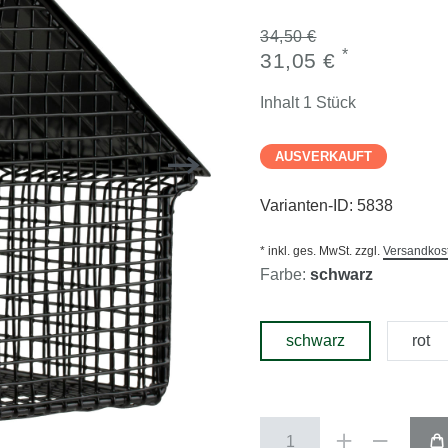
34,50 €
*
31,05 €
Inhalt
1
Stück
AUSVERKAUFT
Varianten-ID:
5838
* inkl. ges. MwSt. zzgl.
Versandkos
Farbe:
schwarz
schwarz
rot