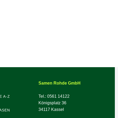
Samen Rohde GmbH
Tel.: 0561 14122
E A-Z
Königsplatz 36
34117 Kassel
ASEN