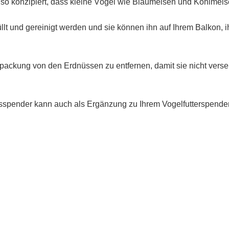
st so konzipiert, dass kleine Vögel wie Blaumeisen und Kohlmeis
llt und gereinigt werden und sie können ihn auf Ihrem Balkon,
rpackung von den Erdnüssen zu entfernen, damit sie nicht verse
sspender kann auch als Ergänzung zu Ihrem Vogelfutterspender