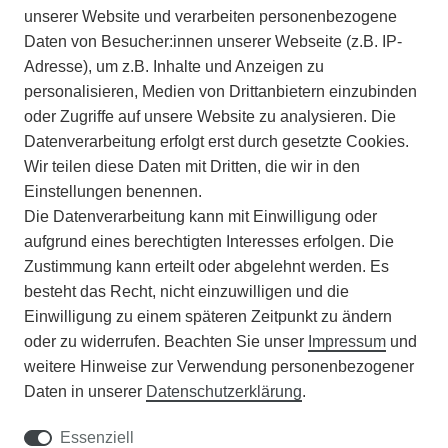
IMPRESSUM
unserer Website und verarbeiten personenbezogene
Daten von Besucher:innen unserer Webseite (z.B. IP-
INFORMATIONEN
Adresse), um z.B. Inhalte und Anzeigen zu
personalisieren, Medien von Drittanbietern einzubinden
ZAHLUNGSARTEN
oder Zugriffe auf unsere Website zu analysieren. Die
Datenverarbeitung erfolgt erst durch gesetzte Cookies.
Wir teilen diese Daten mit Dritten, die wir in den
VERSAND
Einstellungen benennen.
Die Datenverarbeitung kann mit Einwilligung oder
BATTERIEENTSORGUNG
aufgrund eines berechtigten Interesses erfolgen. Die
Zustimmung kann erteilt oder abgelehnt werden. Es
VERANSTALTUNGEN
besteht das Recht, nicht einzuwilligen und die
Einwilligung zu einem späteren Zeitpunkt zu ändern
APOTHEKERSCHRANK
oder zu widerrufen. Beachten Sie unser
Impressum
und
weitere Hinweise zur Verwendung personenbezogener
WISSENSWERTES
Daten in unserer
Daten­schutz­erklärung
.
SCHÄDLINGE/NÜTZLINGE A-Z
Essenziell