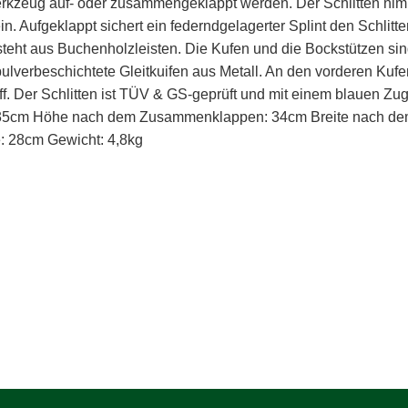
kzeug auf- oder zusammengeklappt werden. Der Schlitten n
. Aufgeklappt sichert ein federndgelagerter Splint den Schlitten.
steht aus Buchenholzleisten. Die Kufen und die Bockstützen sin
ulverbeschichtete Gleitkuifen aus Metall. An den vorderen Kuf
. Der Schlitten ist TÜV & GS-geprüft und mit einem blauen Zu
: 35cm Höhe nach dem Zusammenklappen: 34cm Breite nach 
e: 28cm Gewicht: 4,8kg