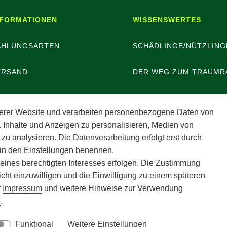
NFORMATIONEN
WISSENSWERTES
AHLUNGSARTEN
SCHÄDLINGE/NÜTZLING
ERSAND
DER WEG ZUM TRAUMR
ATTERIEENTSORGUNG
erer Website und verarbeiten personenbezogene Daten von
. Inhalte und Anzeigen zu personalisieren, Medien von
ERANSTALTUNGEN
 zu analysieren. Die Datenverarbeitung erfolgt erst durch
r in den Einstellungen benennen.
POTHEKERSCHRANK
 eines berechtigten Interesses erfolgen. Die Zustimmung
icht einzuwilligen und die Einwilligung zu einem späteren
r
Impressum
und weitere Hinweise zur Verwendung
g
.
© Copyright 2026 | Alle Rechte vorbehalten.
Funktional
Weitere Einstellungen