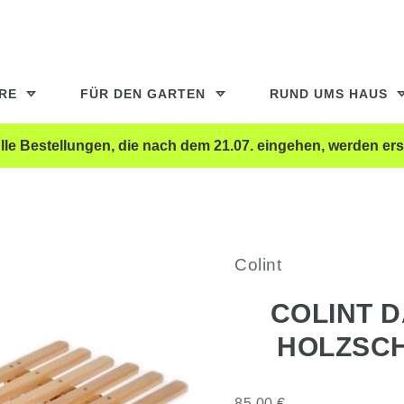
ERE
FÜR DEN GARTEN
RUND UMS HAUS
le Bestellungen, die nach dem 21.07. eingehen, werden ers
Colint
COLINT D
HOLZSCH
85,00 €