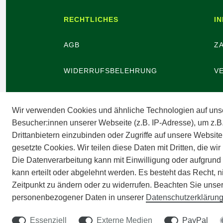
RECHTLICHES
I
AGB
Z
WIDERRUFSBELEHRUNG
V
WIDERRUFSBUTTON
B
Wir verwenden Cookies und ähnliche Technologien auf uns
Besucher:innen unserer Webseite (z.B. IP-Adresse), um z.B
DATENSCHUTZ
V
Drittanbietern einzubinden oder Zugriffe auf unsere Website
gesetzte Cookies. Wir teilen diese Daten mit Dritten, die wi
BARRIEREFREIHEIT
A
Die Datenverarbeitung kann mit Einwilligung oder aufgrund
kann erteilt oder abgelehnt werden. Es besteht das Recht, n
IMPRESSUM
Zeitpunkt zu ändern oder zu widerrufen. Beachten Sie unse
personenbezogener Daten in unserer
Daten­schutz­erklärun
Essenziell
Externe Medien
PayPal