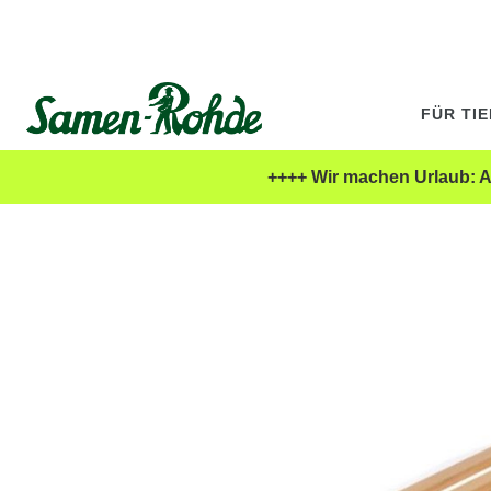
FÜR TI
++++ Wir machen Urlaub: Al