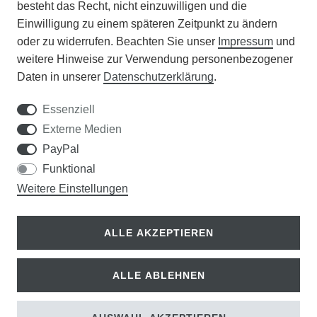
besteht das Recht, nicht einzuwilligen und die
Einwilligung zu einem späteren Zeitpunkt zu ändern
APOTHEKERSCHRANK
oder zu widerrufen. Beachten Sie unser
Impressum
und
weitere Hinweise zur Verwendung personenbezogener
WISSENSWERTES
Daten in unserer
Daten­schutz­erklärung
.
SCHÄDLINGE/NÜTZLINGE A-Z
Essenziell
Externe Medien
DER WEG ZUM TRAUMRASEN
PayPal
Funktional
Samen Rohde GmbH
Weitere Einstellungen
Tel.: 0561 14122
Königsplatz 36
ALLE AKZEPTIEREN
34117 Kassel
ALLE ABLEHNEN
© Copyright 2026 | Alle Rechte vorbehalten.