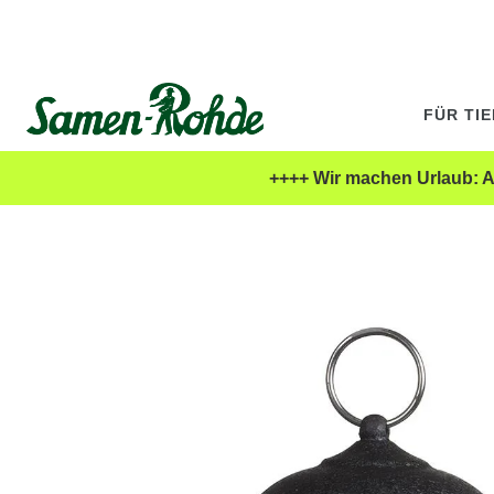
FÜR TI
++++ Wir machen Urlaub: Al