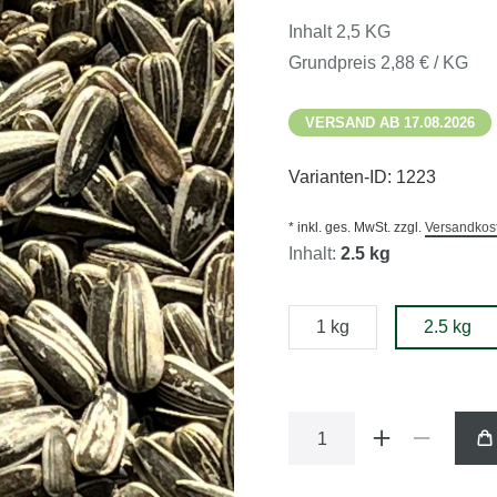
Inhalt
2,5
KG
Grundpreis
2,88 € / KG
VERSAND AB 17.08.2026
Varianten-ID:
1223
* inkl. ges. MwSt. zzgl.
Versandkos
Inhalt:
2.5 kg
1 kg
2.5 kg