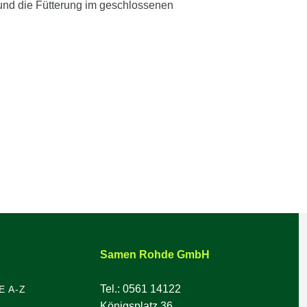
 und die Fütterung im geschlossenen
Samen Rohde GmbH
Tel.: 0561 14122
E A-Z
Königsplatz 36