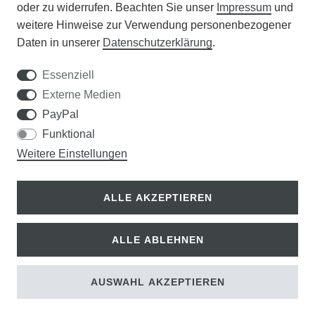
oder zu widerrufen. Beachten Sie unser
Impressum
und
weitere Hinweise zur Verwendung personenbezogener
WISSENSWERTES
Daten in unserer
Daten­schutz­erklärung
.
SCHÄDLINGE/NÜTZLINGE A-Z
Essenziell
Externe Medien
DER WEG ZUM TRAUMRASEN
PayPal
Funktional
Samen Rohde GmbH
Weitere Einstellungen
Tel.: 0561 14122
Königsplatz 36
ALLE AKZEPTIEREN
34117 Kassel
ALLE ABLEHNEN
© Copyright 2026 | Alle Rechte vorbehalten.
AUSWAHL AKZEPTIEREN