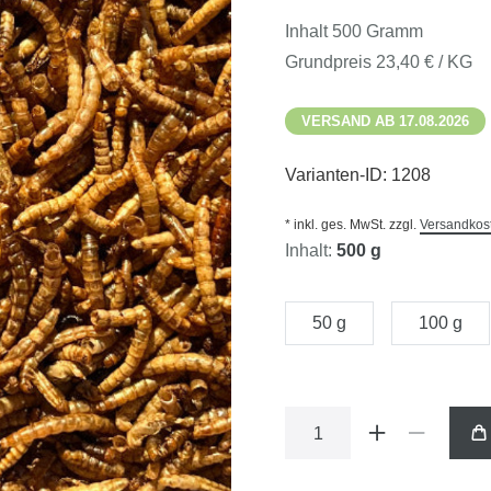
Inhalt
500
Gramm
Grundpreis
23,40 € / KG
VERSAND AB 17.08.2026
Varianten-ID:
1208
* inkl. ges. MwSt. zzgl.
Versandkos
Inhalt:
500 g
50 g
100 g