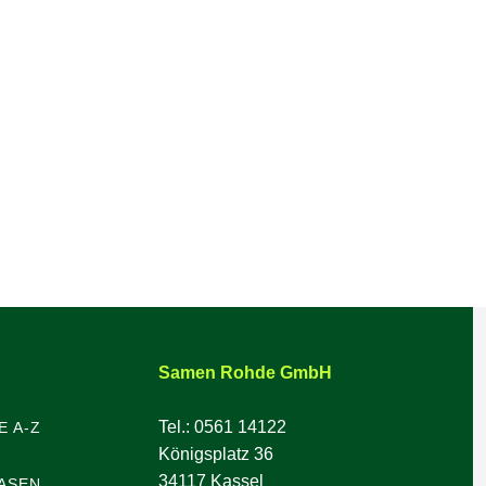
Samen Rohde GmbH
Tel.: 0561 14122
E A-Z
Königsplatz 36
34117 Kassel
ASEN