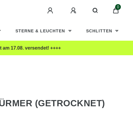
0
STERNE & LEUCHTEN
SCHLITTEN
t am 17.08. versendet! ++++
ÜRMER (GETROCKNET)