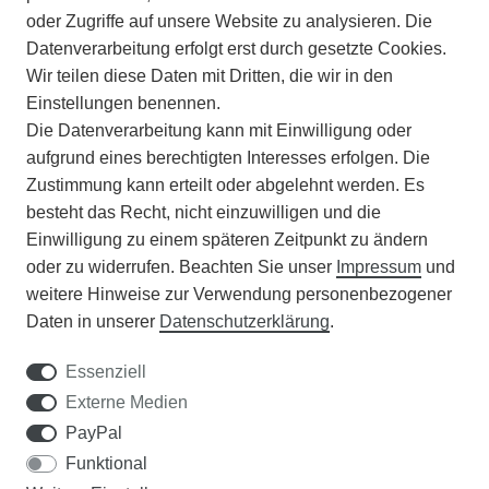
ZAHLUNGSARTEN
oder Zugriffe auf unsere Website zu analysieren. Die
Datenverarbeitung erfolgt erst durch gesetzte Cookies.
Wir teilen diese Daten mit Dritten, die wir in den
VERSAND
Einstellungen benennen.
Die Datenverarbeitung kann mit Einwilligung oder
BATTERIEENTSORGUNG
aufgrund eines berechtigten Interesses erfolgen. Die
Zustimmung kann erteilt oder abgelehnt werden. Es
VERANSTALTUNGEN
besteht das Recht, nicht einzuwilligen und die
Einwilligung zu einem späteren Zeitpunkt zu ändern
APOTHEKERSCHRANK
oder zu widerrufen. Beachten Sie unser
Impressum
und
weitere Hinweise zur Verwendung personenbezogener
WISSENSWERTES
Daten in unserer
Daten­schutz­erklärung
.
SCHÄDLINGE/NÜTZLINGE A-Z
Essenziell
Externe Medien
DER WEG ZUM TRAUMRASEN
PayPal
Funktional
Samen Rohde GmbH