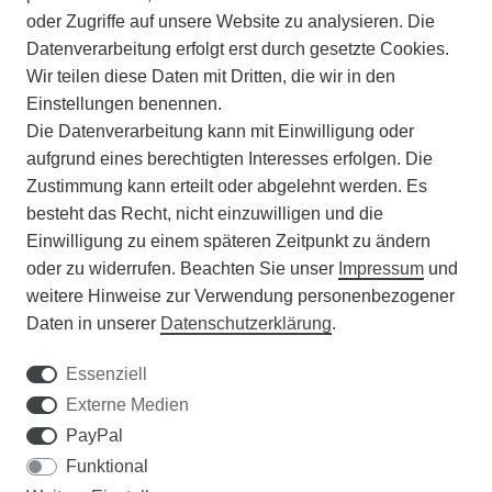
ZAHLUNGSARTEN
oder Zugriffe auf unsere Website zu analysieren. Die
Datenverarbeitung erfolgt erst durch gesetzte Cookies.
Wir teilen diese Daten mit Dritten, die wir in den
VERSAND
Einstellungen benennen.
Die Datenverarbeitung kann mit Einwilligung oder
BATTERIEENTSORGUNG
aufgrund eines berechtigten Interesses erfolgen. Die
Zustimmung kann erteilt oder abgelehnt werden. Es
VERANSTALTUNGEN
besteht das Recht, nicht einzuwilligen und die
Einwilligung zu einem späteren Zeitpunkt zu ändern
APOTHEKERSCHRANK
oder zu widerrufen. Beachten Sie unser
Impressum
und
weitere Hinweise zur Verwendung personenbezogener
WISSENSWERTES
Daten in unserer
Daten­schutz­erklärung
.
SCHÄDLINGE/NÜTZLINGE A-Z
Essenziell
Externe Medien
DER WEG ZUM TRAUMRASEN
PayPal
Funktional
Samen Rohde GmbH