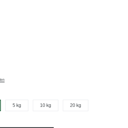
ten
5 kg
10 kg
20 kg