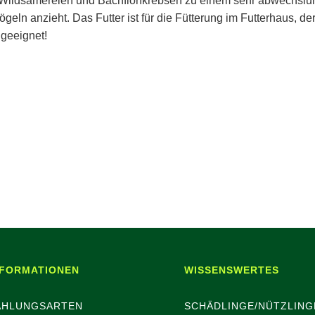
Wildsämereien und Bachflohkrebsen zu einem sehr abwechslu
geln anzieht. Das Futter ist für die Fütterung im Futterhaus, de
 geeignet!
NFORMATIONEN
WISSENSWERTES
AHLUNGSARTEN
SCHÄDLINGE/NÜTZLING