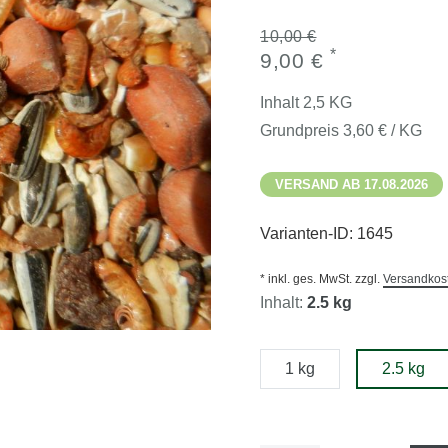
10,00 €
*
9,00 €
Inhalt
2,5
KG
Grundpreis
3,60 € / KG
VERSAND AB 17.08.2026
Varianten-ID:
1645
* inkl. ges. MwSt. zzgl.
Versandkos
Inhalt:
2.5 kg
1 kg
2.5 kg