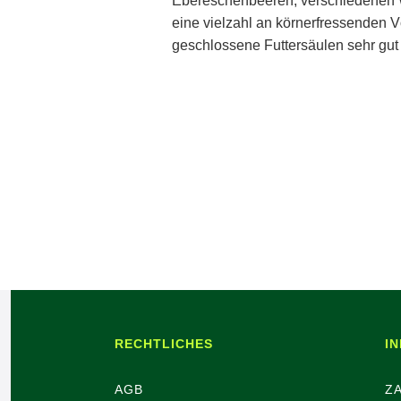
Ebereschenbeeren, verschiedenen 
eine vielzahl an körnerfressenden Vö
geschlossene Futtersäulen sehr gut
RECHTLICHES
I
AGB
Z