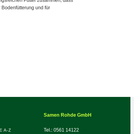
ngsreichen Futter zusammen, dass
r Bodenfütterung und für
Samen Rohde GmbH
Tel.: 0561 14122
E A-Z