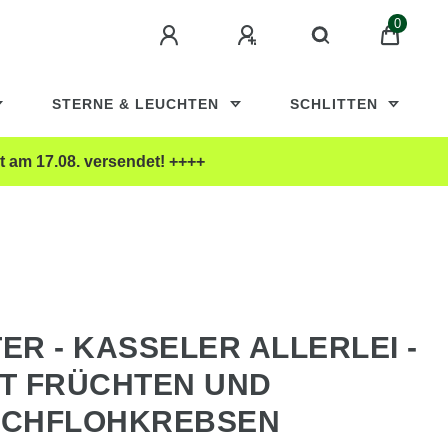
0
STERNE & LEUCHTEN
SCHLITTEN
t am 17.08. versendet! ++++
R - KASSELER ALLERLEI -
IT FRÜCHTEN UND
CHFLOHKREBSEN