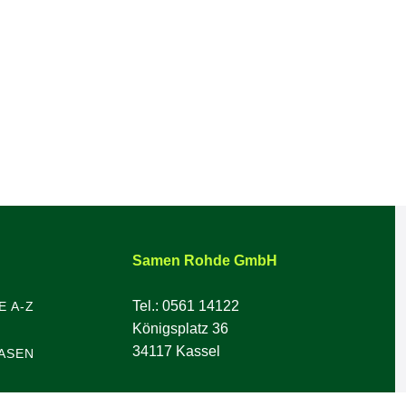
Samen Rohde GmbH
Tel.: 0561 14122
E A-Z
Königsplatz 36
34117 Kassel
ASEN