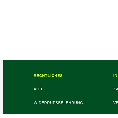
RECHTLICHES
I
AGB
Z
WIDERRUFSBELEHRUNG
V
WIDERRUFSBUTTON
B