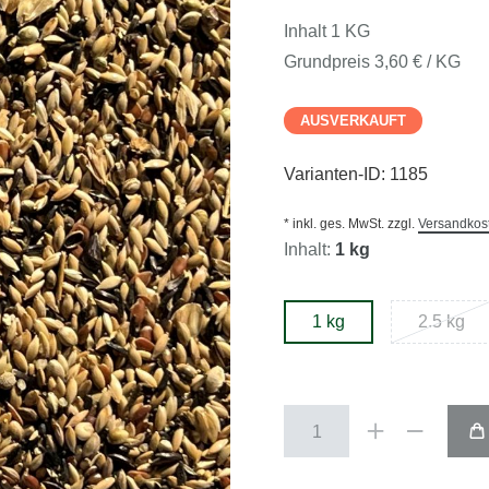
Inhalt
1
KG
Grundpreis
3,60 € / KG
AUSVERKAUFT
Varianten-ID:
1185
* inkl. ges. MwSt. zzgl.
Versandkos
Inhalt:
1 kg
1 kg
2.5 kg