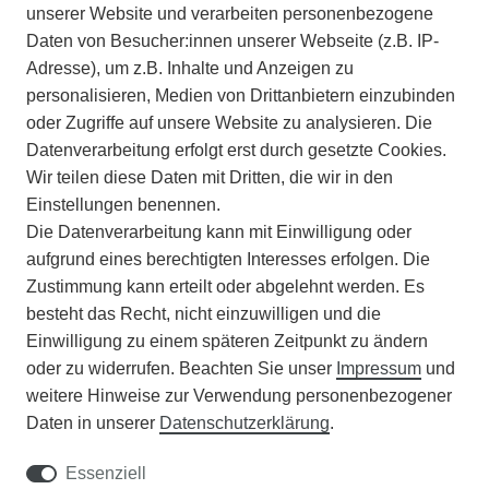
IMPRESSUM
unserer Website und verarbeiten personenbezogene
Daten von Besucher:innen unserer Webseite (z.B. IP-
INFORMATIONEN
Adresse), um z.B. Inhalte und Anzeigen zu
personalisieren, Medien von Drittanbietern einzubinden
ZAHLUNGSARTEN
oder Zugriffe auf unsere Website zu analysieren. Die
Datenverarbeitung erfolgt erst durch gesetzte Cookies.
Wir teilen diese Daten mit Dritten, die wir in den
VERSAND
Einstellungen benennen.
Die Datenverarbeitung kann mit Einwilligung oder
BATTERIEENTSORGUNG
aufgrund eines berechtigten Interesses erfolgen. Die
Zustimmung kann erteilt oder abgelehnt werden. Es
VERANSTALTUNGEN
besteht das Recht, nicht einzuwilligen und die
Einwilligung zu einem späteren Zeitpunkt zu ändern
APOTHEKERSCHRANK
oder zu widerrufen. Beachten Sie unser
Impressum
und
weitere Hinweise zur Verwendung personenbezogener
WISSENSWERTES
Daten in unserer
Daten­schutz­erklärung
.
SCHÄDLINGE/NÜTZLINGE A-Z
Essenziell