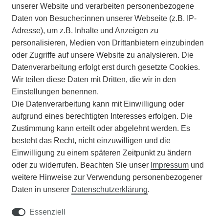
IMPRESSUM
unserer Website und verarbeiten personenbezogene
Daten von Besucher:innen unserer Webseite (z.B. IP-
INFORMATIONEN
Adresse), um z.B. Inhalte und Anzeigen zu
personalisieren, Medien von Drittanbietern einzubinden
ZAHLUNGSARTEN
oder Zugriffe auf unsere Website zu analysieren. Die
Datenverarbeitung erfolgt erst durch gesetzte Cookies.
Wir teilen diese Daten mit Dritten, die wir in den
VERSAND
Einstellungen benennen.
Die Datenverarbeitung kann mit Einwilligung oder
BATTERIEENTSORGUNG
aufgrund eines berechtigten Interesses erfolgen. Die
Zustimmung kann erteilt oder abgelehnt werden. Es
VERANSTALTUNGEN
besteht das Recht, nicht einzuwilligen und die
Einwilligung zu einem späteren Zeitpunkt zu ändern
APOTHEKERSCHRANK
oder zu widerrufen. Beachten Sie unser
Impressum
und
weitere Hinweise zur Verwendung personenbezogener
WISSENSWERTES
Daten in unserer
Daten­schutz­erklärung
.
SCHÄDLINGE/NÜTZLINGE A-Z
Essenziell