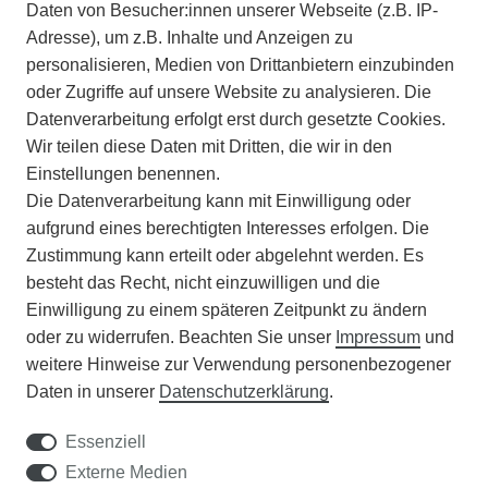
Daten von Besucher:innen unserer Webseite (z.B. IP-
INFORMATIONEN
Adresse), um z.B. Inhalte und Anzeigen zu
personalisieren, Medien von Drittanbietern einzubinden
ZAHLUNGSARTEN
oder Zugriffe auf unsere Website zu analysieren. Die
Datenverarbeitung erfolgt erst durch gesetzte Cookies.
Wir teilen diese Daten mit Dritten, die wir in den
VERSAND
Einstellungen benennen.
Die Datenverarbeitung kann mit Einwilligung oder
BATTERIEENTSORGUNG
aufgrund eines berechtigten Interesses erfolgen. Die
Zustimmung kann erteilt oder abgelehnt werden. Es
VERANSTALTUNGEN
besteht das Recht, nicht einzuwilligen und die
Einwilligung zu einem späteren Zeitpunkt zu ändern
APOTHEKERSCHRANK
oder zu widerrufen. Beachten Sie unser
Impressum
und
weitere Hinweise zur Verwendung personenbezogener
WISSENSWERTES
Daten in unserer
Daten­schutz­erklärung
.
SCHÄDLINGE/NÜTZLINGE A-Z
Essenziell
Externe Medien
DER WEG ZUM TRAUMRASEN