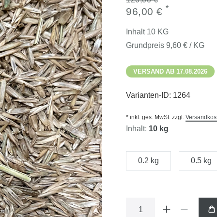
*
96,00 €
Inhalt
10
KG
Grundpreis
9,60 € / KG
VERSAND AB 17.08.2026
Varianten-ID:
1264
* inkl. ges. MwSt. zzgl.
Versandkos
Inhalt:
10 kg
0.2 kg
0.5 kg