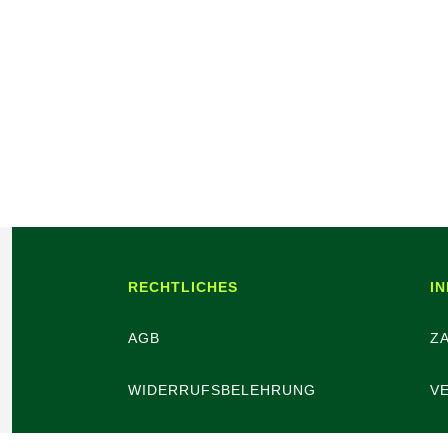
RECHTLICHES
I
AGB
Z
WIDERRUFSBELEHRUNG
V
WIDERRUFSBUTTON
B