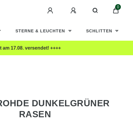
0
STERNE & LEUCHTEN
SCHLITTEN
t am 17.08. versendet! ++++
ROHDE DUNKELGRÜNER
RASEN