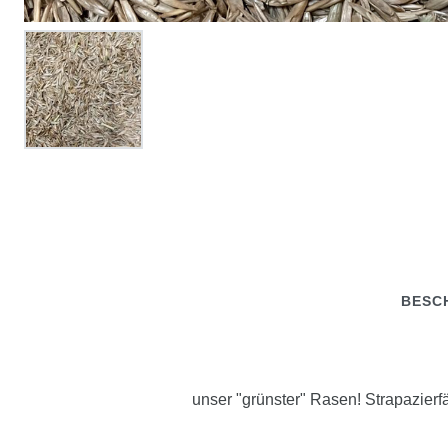
BESC
unser "grünster" Rasen! Strapazierf