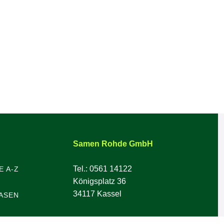
Samen Rohde GmbH
Tel.: 0561 14122
E A-Z
Königsplatz 36
34117 Kassel
ASEN