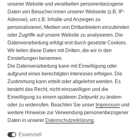
IMPRESSUM
unserer Website und verarbeiten personenbezogene
Daten von Besucher:innen unserer Webseite (z.B. IP-
INFORMATIONEN
Adresse), um z.B. Inhalte und Anzeigen zu
personalisieren, Medien von Drittanbietern einzubinden
ZAHLUNGSARTEN
oder Zugriffe auf unsere Website zu analysieren. Die
Datenverarbeitung erfolgt erst durch gesetzte Cookies.
Wir teilen diese Daten mit Dritten, die wir in den
VERSAND
Einstellungen benennen.
Die Datenverarbeitung kann mit Einwilligung oder
BATTERIEENTSORGUNG
aufgrund eines berechtigten Interesses erfolgen. Die
Zustimmung kann erteilt oder abgelehnt werden. Es
VERANSTALTUNGEN
besteht das Recht, nicht einzuwilligen und die
Einwilligung zu einem späteren Zeitpunkt zu ändern
APOTHEKERSCHRANK
oder zu widerrufen. Beachten Sie unser
Impressum
und
weitere Hinweise zur Verwendung personenbezogener
WISSENSWERTES
Daten in unserer
Daten­schutz­erklärung
.
SCHÄDLINGE/NÜTZLINGE A-Z
Essenziell