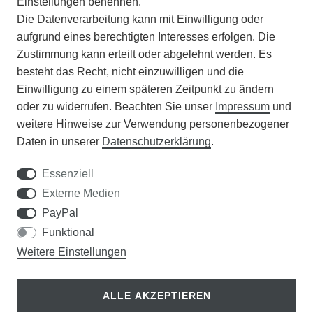
Einstellungen benennen.
Die Datenverarbeitung kann mit Einwilligung oder
BATTERIEENTSORGUNG
aufgrund eines berechtigten Interesses erfolgen. Die
Zustimmung kann erteilt oder abgelehnt werden. Es
VERANSTALTUNGEN
besteht das Recht, nicht einzuwilligen und die
Einwilligung zu einem späteren Zeitpunkt zu ändern
APOTHEKERSCHRANK
oder zu widerrufen. Beachten Sie unser
Impressum
und
weitere Hinweise zur Verwendung personenbezogener
WISSENSWERTES
Daten in unserer
Daten­schutz­erklärung
.
SCHÄDLINGE/NÜTZLINGE A-Z
Essenziell
Externe Medien
DER WEG ZUM TRAUMRASEN
PayPal
Funktional
Samen Rohde GmbH
Weitere Einstellungen
Tel.: 0561 14122
Königsplatz 36
ALLE AKZEPTIEREN
34117 Kassel