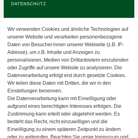
DATENSCHUTZ
BARRIEREFREIHEIT
Wir verwenden Cookies und ähnliche Technologien auf
IMPRESSUM
unserer Website und verarbeiten personenbezogene
Daten von Besucher:innen unserer Webseite (z.B. IP-
INFORMATIONEN
Adresse), um z.B. Inhalte und Anzeigen zu
personalisieren, Medien von Drittanbietern einzubinden
ZAHLUNGSARTEN
oder Zugriffe auf unsere Website zu analysieren. Die
Datenverarbeitung erfolgt erst durch gesetzte Cookies.
Wir teilen diese Daten mit Dritten, die wir in den
VERSAND
Einstellungen benennen.
Die Datenverarbeitung kann mit Einwilligung oder
BATTERIEENTSORGUNG
aufgrund eines berechtigten Interesses erfolgen. Die
Zustimmung kann erteilt oder abgelehnt werden. Es
VERANSTALTUNGEN
besteht das Recht, nicht einzuwilligen und die
Einwilligung zu einem späteren Zeitpunkt zu ändern
APOTHEKERSCHRANK
oder zu widerrufen. Beachten Sie unser
Impressum
und