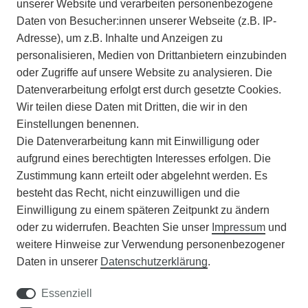
IMPRESSUM
unserer Website und verarbeiten personenbezogene
Daten von Besucher:innen unserer Webseite (z.B. IP-
INFORMATIONEN
Adresse), um z.B. Inhalte und Anzeigen zu
personalisieren, Medien von Drittanbietern einzubinden
ZAHLUNGSARTEN
oder Zugriffe auf unsere Website zu analysieren. Die
Datenverarbeitung erfolgt erst durch gesetzte Cookies.
Wir teilen diese Daten mit Dritten, die wir in den
VERSAND
Einstellungen benennen.
Die Datenverarbeitung kann mit Einwilligung oder
BATTERIEENTSORGUNG
aufgrund eines berechtigten Interesses erfolgen. Die
Zustimmung kann erteilt oder abgelehnt werden. Es
VERANSTALTUNGEN
besteht das Recht, nicht einzuwilligen und die
Einwilligung zu einem späteren Zeitpunkt zu ändern
APOTHEKERSCHRANK
oder zu widerrufen. Beachten Sie unser
Impressum
und
weitere Hinweise zur Verwendung personenbezogener
WISSENSWERTES
Daten in unserer
Daten­schutz­erklärung
.
SCHÄDLINGE/NÜTZLINGE A-Z
Essenziell