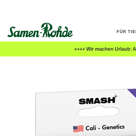
FÜR TI
++++ Wir machen Urlaub: Al