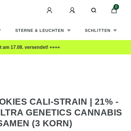
0
STERNE & LEUCHTEN
SCHLITTEN
t am 17.08. versendet! ++++
KIES CALI-STRAIN | 21% -
ULTRA GENETICS CANNABIS
SAMEN (3 KORN)