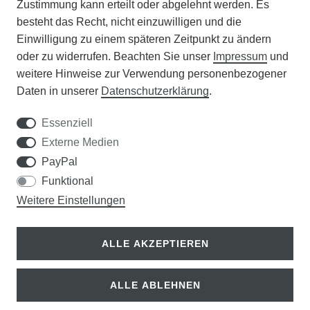
Zustimmung kann erteilt oder abgelehnt werden. Es
VERANSTALTUNGEN
besteht das Recht, nicht einzuwilligen und die
Einwilligung zu einem späteren Zeitpunkt zu ändern
APOTHEKERSCHRANK
oder zu widerrufen. Beachten Sie unser
Impressum
und
weitere Hinweise zur Verwendung personenbezogener
WISSENSWERTES
Daten in unserer
Daten­schutz­erklärung
.
SCHÄDLINGE/NÜTZLINGE A-Z
Essenziell
Externe Medien
DER WEG ZUM TRAUMRASEN
PayPal
Funktional
Samen Rohde GmbH
Weitere Einstellungen
Tel.: 0561 14122
Königsplatz 36
ALLE AKZEPTIEREN
34117 Kassel
ALLE ABLEHNEN
© Copyright 2026 | Alle Rechte vorbehalten.