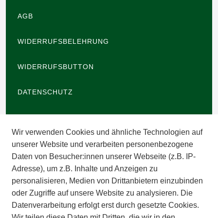
AGB
WIDERRUFSBELEHRUNG
WIDERRUFSBUTTON
DATENSCHUTZ
BARRIEREFREIHEIT
Wir verwenden Cookies und ähnliche Technologien auf
IMPRESSUM
unserer Website und verarbeiten personenbezogene
Daten von Besucher:innen unserer Webseite (z.B. IP-
INFORMATIONEN
Adresse), um z.B. Inhalte und Anzeigen zu
personalisieren, Medien von Drittanbietern einzubinden
ZAHLUNGSARTEN
oder Zugriffe auf unsere Website zu analysieren. Die
Datenverarbeitung erfolgt erst durch gesetzte Cookies.
Wir teilen diese Daten mit Dritten, die wir in den
VERSAND