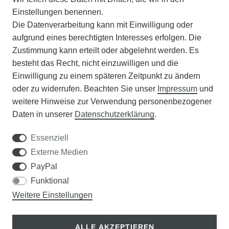
Einstellungen benennen.
Die Datenverarbeitung kann mit Einwilligung oder
BATTERIEENTSORGUNG
aufgrund eines berechtigten Interesses erfolgen. Die
Zustimmung kann erteilt oder abgelehnt werden. Es
VERANSTALTUNGEN
besteht das Recht, nicht einzuwilligen und die
Einwilligung zu einem späteren Zeitpunkt zu ändern
APOTHEKERSCHRANK
oder zu widerrufen. Beachten Sie unser
Impressum
und
weitere Hinweise zur Verwendung personenbezogener
WISSENSWERTES
Daten in unserer
Daten­schutz­erklärung
.
SCHÄDLINGE/NÜTZLINGE A-Z
Essenziell
Externe Medien
DER WEG ZUM TRAUMRASEN
PayPal
Funktional
Samen Rohde GmbH
Weitere Einstellungen
Tel.: 0561 14122
Königsplatz 36
ALLE AKZEPTIEREN