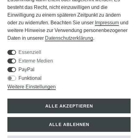
VERANSTALTUNGEN
besteht das Recht, nicht einzuwilligen und die
Einwilligung zu einem späteren Zeitpunkt zu ändern
APOTHEKERSCHRANK
oder zu widerrufen. Beachten Sie unser
Impressum
und
weitere Hinweise zur Verwendung personenbezogener
WISSENSWERTES
Daten in unserer
Daten­schutz­erklärung
.
SCHÄDLINGE/NÜTZLINGE A-Z
Essenziell
Externe Medien
DER WEG ZUM TRAUMRASEN
PayPal
Funktional
Samen Rohde GmbH
Weitere Einstellungen
Tel.: 0561 14122
Königsplatz 36
ALLE AKZEPTIEREN
34117 Kassel
ALLE ABLEHNEN
© Copyright 2026 | Alle Rechte vorbehalten.